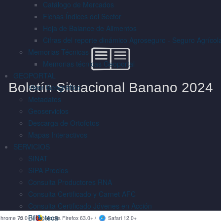
Catálogo de Mercados
Fichas Índices del Sector
Hoja de Balance de Alimentos
Cifras del reporte dinámico Agroseguro - Seguro Agrícol
Memorias Técnicas
Memorias técnicas Geoportal
GEOPORTAL
Visor Geográfico
Metadatos
Geoservicios
Descarga de Ortofotos
Mapas Interactivos
SERVICIOS
SINAT
SIPA Precios
Consulta Productores RNA
Consulta Certificado y Carnet AFC
Consulta Certificado Jóvenes en Acción
Bilbioteca
hrome 70.0+ /
Mozilla Firefox 63.0+ /
Safari 12.0+