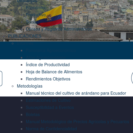
Descargas
Económico
Productivo
Social
Censos y Registros Administrativos
PUBLICACIONES
Informes
Panorama Agroeconómico
Atlas Agroeconómico
Índice de Productividad
Hoja de Balance de Alimentos
Rendimientos Objetivos
Metodologías
Manual técnico del cultivo de arándano para Ecuador
Estimaciones de Cultivo
Susceptibilidad a Eventos
Boletas
Manual Metodológico de Precios Agrícolas y Pecuarios
Norma de Confidencialidad