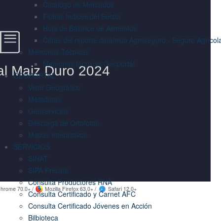
Catálogo de Mercados
Fichas Índices del Sector
Hoja de Balance de Alimentos
Cifras del reporte dinámico Agroseguro - Seguro Agrícol
Memorias Técnicas
Memorias técnicas Geoportal
GEOPORTAL
Visor Geográfico
Metadatos
Geoservicios
Descarga de Ortofotos
Mapas Interactivos
SERVICIOS
SINAT
SIPA Precios
Consulta Productores RNA
hrome 70.0+ /
Mozilla Firefox 63.0+ /
Safari 12.0+
Consulta Certificado y Carnet AFC
Consulta Certificado Jóvenes en Acción
Bilbioteca