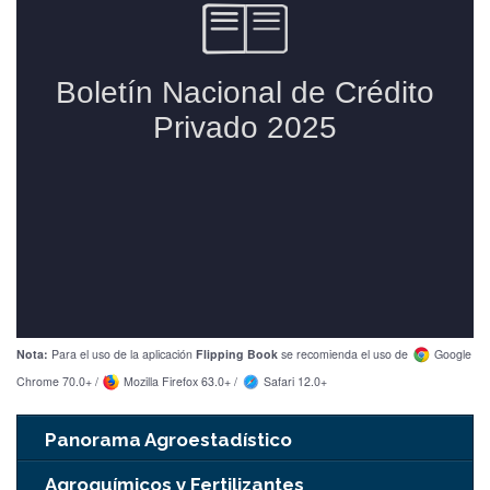
Nota:
Para el uso de la aplicación
Flipping Book
se recomienda el uso de
Google
Chrome 70.0+ /
Mozilla Firefox 63.0+ /
Safari 12.0+
Panorama Agroestadístico
Agroquímicos y Fertilizantes