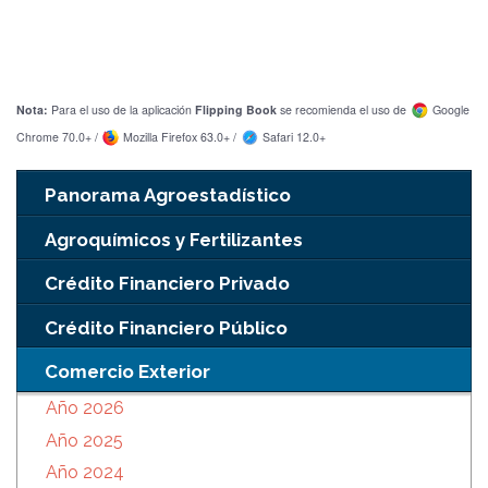
Nota:
Para el uso de la aplicación
Flipping Book
se recomienda el uso de
Google
Chrome 70.0+ /
Mozilla Firefox 63.0+ /
Safari 12.0+
Panorama Agroestadístico
Agroquímicos y Fertilizantes
Crédito Financiero Privado
Crédito Financiero Público
Comercio Exterior
Año 2026
Año 2025
Año 2024