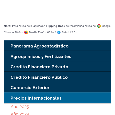
Nota:
Para el uso de la aplicación
Flipping Book
se recomienda el uso de
Google
Chrome 70.0+ /
Mozilla Firefox 63.0+ /
Safari 12.0+
Panorama Agroestadístico
Agroquímicos y Fertilizantes
Crédito Financiero Privado
Crédito Financiero Público
Comercio Exterior
Precios Internacionales
Año 2025
Año 2024