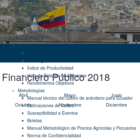
Descargas
Económico
Productivo
Social
Censos y Registros Administrativos
PUBLICACIONES
Informes
Panorama Agroeconómico
Atlas Agroeconómico
Índice de Productividad
o Financiero Público 2018
Hoja de Balance de Alimentos
Rendimientos Objetivos
Metodologías
Abril
Mayo
Junio
Manual técnico del cultivo de arándano para Ecuador
Octubre
Noviembre
Diciembre
Estimaciones de Cultivo
Susceptibilidad a Eventos
Boletas
Manual Metodológico de Precios Agrícolas y Pecuarios
Norma de Confidencialidad