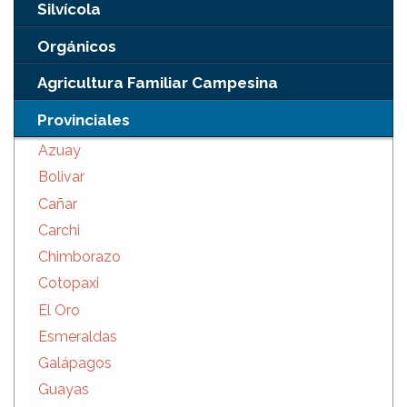
Silvícola
Orgánicos
Agricultura Familiar Campesina
Provinciales
Azuay
Bolivar
Cañar
Carchi
Chimborazo
Cotopaxi
El Oro
Esmeraldas
Galápagos
Guayas