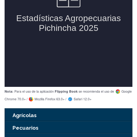
Nota:
Para el uso de la aplicación
Flipping Book
se recomienda el uso de
Google
Chrome 70.0+ /
Mozilla Firefox 63.0+ /
Safari 12.0+
Agrícolas
Pecuarios