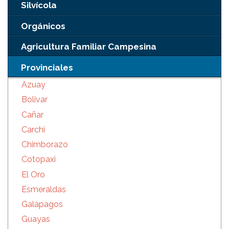
Silvícola
Orgánicos
Agricultura Familiar Campesina
Provinciales
Azuay
Bolivar
Cañar
Carchi
Chimborazo
Cotopaxi
El Oro
Esmeraldas
Galápagos
Guayas