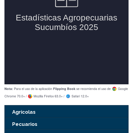
Nota:
Para el uso de la aplicación
Flipping Book
se recomienda el uso de
Google
Chrome 70.0+ /
Mozilla Firefox 63.0+ /
Safari 12.0+
Agrícolas
Pecuarios