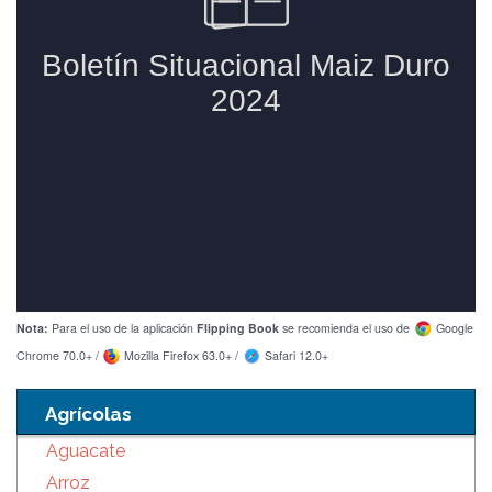
Nota:
Para el uso de la aplicación
Flipping Book
se recomienda el uso de
Google
Chrome 70.0+ /
Mozilla Firefox 63.0+ /
Safari 12.0+
Agrícolas
Aguacate
Arroz