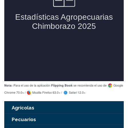
Nota:
Para el uso de la aplicación
Flipping Book
se recomienda el uso de
Google
Chrome 70.0+ /
Mozilla Firefox 63.0+ /
Safari 12.0+
Agrícolas
Pecuarios