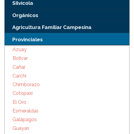
Silvícola
Orgánicos
Agricultura Familiar Campesina
Provinciales
Azuay
Bolivar
Cañar
Carchi
Chimborazo
Cotopaxi
El Oro
Esmeraldas
Galápagos
Guayas