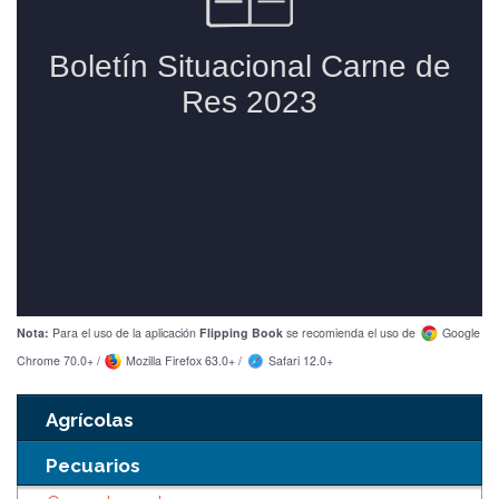
Nota:
Para el uso de la aplicación
Flipping Book
se recomienda el uso de
Google
Chrome 70.0+ /
Mozilla Firefox 63.0+ /
Safari 12.0+
Agrícolas
Pecuarios